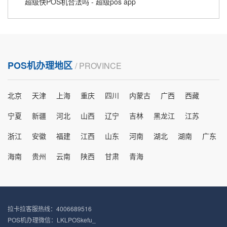
超级快POS机合法吗 - 超级pos app
POS机办理地区
/ PROVINCE
北京
天津
上海
重庆
四川
内蒙古
广西
西藏
宁夏
新疆
河北
山西
辽宁
吉林
黑龙江
江苏
浙江
安徽
福建
江西
山东
河南
湖北
湖南
广东
海南
贵州
云南
陕西
甘肃
青海
拉卡拉客服热线：4006689516
POS机办理微信：LKLPOSkefu_