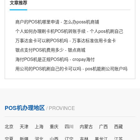
文章推荐
商户的POS机哪里申请 - 怎么办poss机商铺
个人如何办理刷卡机POS机转账手续 - 个人pos机刷自己
万事达金卡可以刷POS机吗 - 万事达标准信用卡金卡
银点支付POS机费用多少 - 银点商城
海付POS机是正规POS机吗 - cropay海付
用公司的POS机刷自己的卡可以吗 - pos机能刷公司账户吗
POS机办理地区
/ PROVINCE
北京
天津
上海
重庆
四川
内蒙古
广西
西藏
宁夏
新疆
河北
山西
辽宁
吉林
黑龙江
江苏