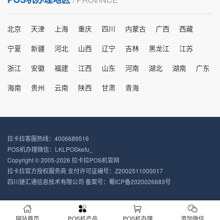
北京
天津
上海
重庆
四川
内蒙古
广西
西藏
宁夏
新疆
河北
山西
辽宁
吉林
黑龙江
江苏
浙江
安徽
福建
江西
山东
河南
湖北
湖南
广东
海南
贵州
云南
陕西
甘肃
青海
拉卡拉客服热线：4006689516
POS机办理微信：LKLPOSkefu_
Copyright © 2005-2026 拉卡拉POS机官网
拉卡拉官方授权服务商 支付许可证编号：Z2002511000017
四川捷汇通信息技术有限公司 备案号：
蜀ICP备2020026683号
网站首页
POS机产品
POS机办理
添加微信