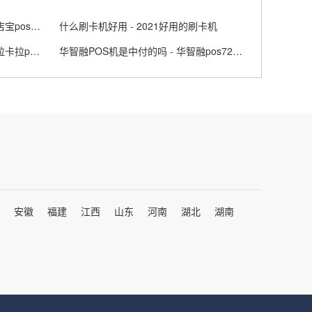
开店宝出小票POS机怎么样 - 开店宝pos299
什么刷卡机好用 - 2021好用的刷卡机
拉卡拉的小POS机安全吗 - 小型拉卡拉pos机
华智融POS机是中付的吗 - 华智融pos7210
安徽
福建
江西
山东
河南
湖北
湖南