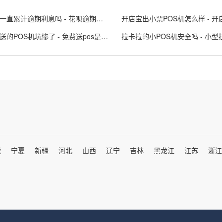
花呗会一直累计逾期利息吗 - 花呗逾期会永久关闭吗
被免费送的POS机坑惨了 - 免费送pos是什么意思
藏
宁夏
新疆
河北
山西
辽宁
吉林
黑龙江
江苏
浙江