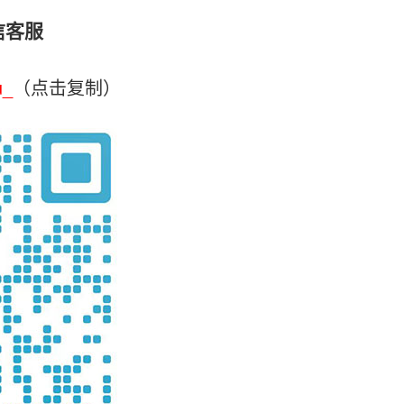
信客服
u_
（点击复制）