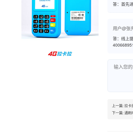
答：首先
孙女士
北京
收到用了还可以，朋友推荐用的，她之前用了竟
然给提额了，希望我也能提呃，客服还和我说了
用户@张
很多提额小技巧希望有用吧。
答：线上提
4006689
杨先生
贵州贵阳
哇，账单确实漂亮，都是我们这里的商家，使用
起来非常省心。
范先生
上一篇:
拉卡
湖南长沙
下一篇:
通刷
非常好！是正品。本来弄不懂的问题客服都一一
回答了，秒到这点最好，已推荐给同事。