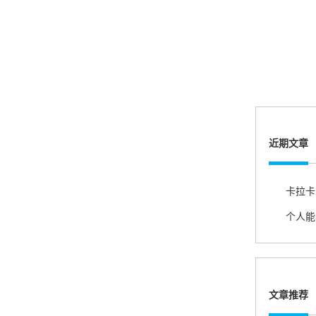
账的！商户也好，我会推荐好友使用的！
邱小姐
江苏南京
很诚信，我会推荐朋友来。
近期文章
杨小姐
广西南宁
个人能
很满意，按步骤注册刷卡了，果然秒到帐，真的
很实用很方便.质量非常好，到账速度很快，特别
方便。
文章推荐