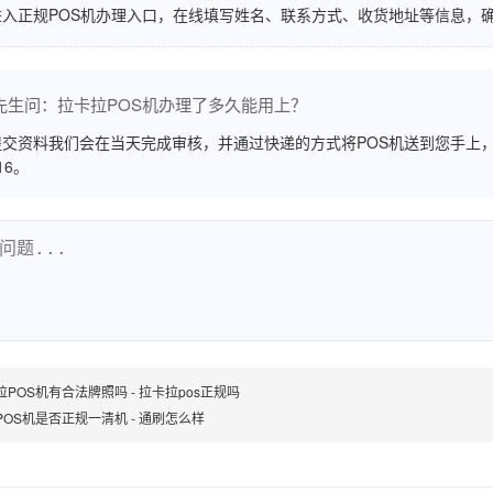
进入正规POS机办理入口，在线填写姓名、联系方式、收货地址等信息，
先生问：拉卡拉POS机办理了多久能用上？
交资料我们会在当天完成审核，并通过快递的方式将POS机送到您手上，
516。
拉POS机有合法牌照吗 - 拉卡拉pos正规吗
POS机是否正规一清机 - 通刷怎么样