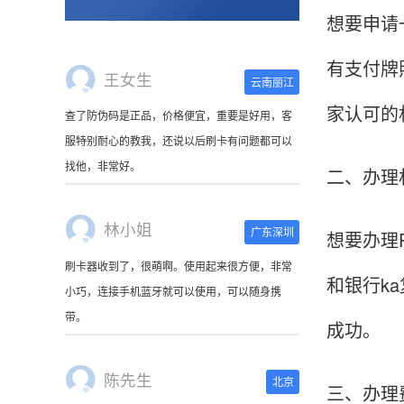
想要申请
有支付牌
王女生
云南丽江
家认可的
查了防伪码是正品，价格便宜，重要是好用，客
服特别耐心的教我，还说以后刷卡有问题都可以
找他，非常好。
二、办理
林小姐
广东深圳
想要办理
刷卡器收到了，很萌啊。使用起来很方便，非常
和银行k
小巧，连接手机蓝牙就可以使用，可以随身携
带。
成功。
陈先生
北京
三、办理