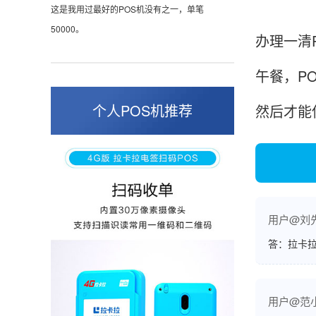
这是我用过最好的POS机没有之一，单笔
50000。
办理一清
午餐，P
张小姐
山东青岛
个人POS机推荐
然后才能
蛮好的机子，实用，费率0.6 还可以 就是商户
好，但是可以接受。售后服务好整体比较满意。
周先生
江苏南京
用户@刘
答：拉卡拉
POS机收到之后使用了几次再来评价的，果然大
品牌值得信赖，到账快，费率也不高，强大！
用户@范