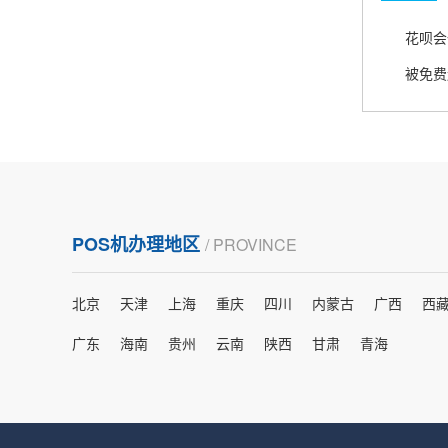
熊先生
辽宁沈阳
打电话问了，拉卡拉电签4G机器确实是拉卡拉公
司直营的。
郑女士
浙江杭州
朋友推荐的，很好用，很安全，到账速度也很
POS机办理地区
/ PROVINCE
快，机器很正规，值得推荐，客服讲解很仔细，
很满意！
北京
天津
上海
重庆
四川
内蒙古
广西
西
严先生
广东
海南
贵州
云南
陕西
甘肃
青海
广西南宁
下单要了两个，用了一个，这个还没用，到账很
快很稳定，大家可以放心使用！