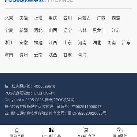
北京
天津
上海
重庆
四川
内蒙古
广西
西藏
宁夏
新疆
河北
山西
辽宁
吉林
黑龙江
江苏
浙江
安徽
福建
江西
山东
河南
湖北
湖南
广东
海南
贵州
云南
陕西
甘肃
青海
拉卡拉客服热线：4006689516
POS机办理微信：LKLPOSkefu_
Copyright © 2005-2026 拉卡拉POS机官网
拉卡拉官方授权服务商 支付许可证编号：Z2002511000017
四川捷汇通信息技术有限公司 备案号：
蜀ICP备2020026683号
网站首页
POS机产品
POS机办理
添加微信