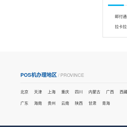
熊先生
辽宁沈阳
打电话问了，拉卡拉电签4G机器确实是拉卡拉公
邮付通
司直营的。
郑女士
浙江杭州
朋友推荐的，很好用，很安全，到账速度也很
快，机器很正规，值得推荐，客服讲解很仔细，
POS机办理地区
/ PROVINCE
很满意！
北京
天津
上海
重庆
四川
内蒙古
广西
西
严先生
广西南宁
广东
海南
贵州
云南
陕西
甘肃
青海
下单要了两个，用了一个，这个还没用，到账很
快很稳定，大家可以放心使用！