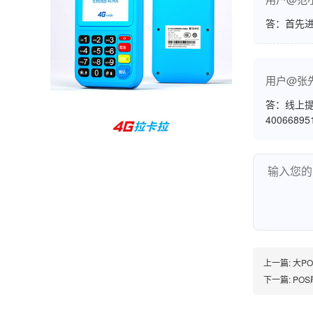
孙女士
北京
答：首先
收到用了还可以，朋友推荐用的，她之前用了竟
然给提额了，希望我也能提呃，客服还和我说了
用户@张
很多提额小技巧希望有用吧。
答：线上提
4006689
杨先生
贵州贵阳
哇，账单确实漂亮，都是我们这里的商家，使用
起来非常省心。
范先生
湖南长沙
上一篇:
大P
非常好！是正品。本来弄不懂的问题客服都一一
下一篇:
PO
回答了，秒到这点最好，已推荐给同事。