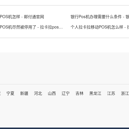
POS机怎样 - 邮付通官网
拉卡拉POS机尽然被停用了 - 拉卡拉pos机停机
藏
宁夏
新疆
河北
山西
辽宁
吉林
黑龙江
江苏
浙江