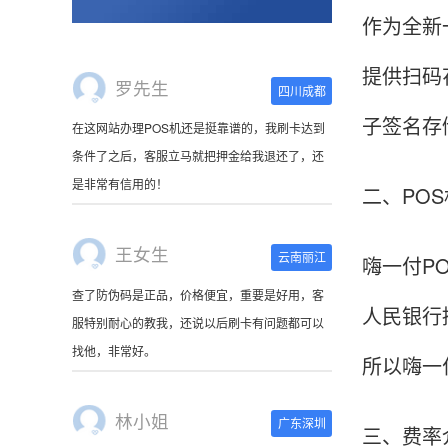
作为全新
提供扫码
王女生
云南丽江
子签名存
查了防伪码是正品，价格便宜，重要是好用，客
服特别耐心的教我，还说以后刷卡有问题都可以
找他，非常好。
二、PO
林小姐
广东深圳
嗨一付P
刷卡器收到了，很萌啊。使用起来很方便，非常
人民银行
小巧，连接手机蓝牙就可以使用，可以随身携
带。
所以嗨一
陈先生
北京
三、费率