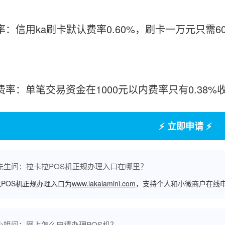
率：信用ka刷卡默认费率0.60%，刷卡一万元只需6
付费率：单笔交易资金在1000元以内费率只有0.38
⚡ 立即申请 ⚡
先生问：拉卡拉POS机正规办理入口在哪里？
POS机正规办理入口为
www.lakalamini.com
，支持个人和小微商户在线
小姐问：网上怎么申请办理POS机？