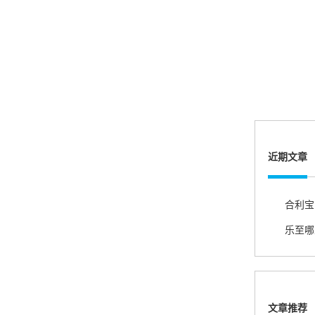
账的！商户也好，我会推荐好友使用的！
邱小姐
江苏南京
很诚信，我会推荐朋友来。
近期文章
杨小姐
广西南宁
乐至哪
很满意，按步骤注册刷卡了，果然秒到帐，真的
很实用很方便.质量非常好，到账速度很快，特别
方便。
文章推荐