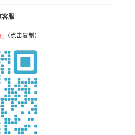
信客服
u_
（点击复制）