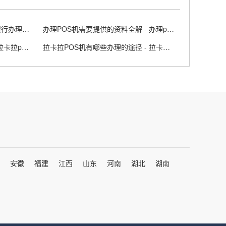
银行Pos机办理需要什么条件 - 银行办理pos机手续费是多少
办理POS机需要提供的资料全解 - 办理pos机要钱吗?
个人拉卡拉移动POS机怎么样 - 拉卡拉pos机个人办理扣多少钱?
拉卡拉POS机有哪些办理的途径 - 拉卡拉pos机申请流程
安徽
福建
江西
山东
河南
湖北
湖南