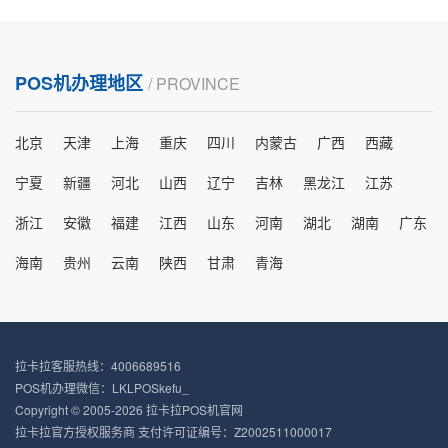
POS机办理地区
/ PROVINCE
北京
天津
上海
重庆
四川
内蒙古
广西
西藏
宁夏
新疆
河北
山西
辽宁
吉林
黑龙江
江苏
浙江
安徽
福建
江西
山东
河南
湖北
湖南
广东
海南
贵州
云南
陕西
甘肃
青海
拉卡拉客服热线：4006689516
POS机办理微信：LKLPOSkefu_
Copyright © 2005-2026 拉卡拉POS机官网
拉卡拉官方授权服务商 支付许可证编号：Z2002511000017