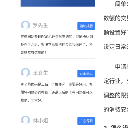
简单来说
数额的交
王女生
云南丽江
额设置好
查了防伪码是正品，价格便宜，重要是好用，客
服特别耐心的教我，还说以后刷卡有问题都可以
设定日常
找他，非常好。
申请PO
林小姐
广东深圳
定行业，
刷卡器收到了，很萌啊。使用起来很方便，非常
小巧，连接手机蓝牙就可以使用，可以随身携
调整的限
带。
的消费安
陈先生
北京
2. 怎