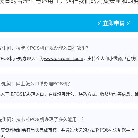
设置的合理性与适用性，这样我们的消费安全和财
⚡ 立即申请 ⚡
先生问：拉卡拉POS机正规办理入口在哪里？
POS机正规办理入口为
www.lakalamini.com
，支持个人和小微商户在线
小姐问：网上怎么申请办理POS机？
进入正规POS机办理入口，在线填写姓名、联系方式、收货地址等信息，
先生问：拉卡拉POS机办理了多久能用上？
交资料我们会在当天完成审核，并通过快递的方式将POS机送到您手上，
516。