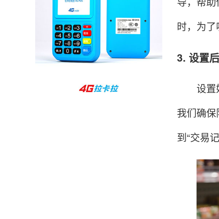
导，帮助
孙女士
北京
时，为了
收到用了还可以，朋友推荐用的，她之前用了竟
然给提额了，希望我也能提呃，客服还和我说了
3. 设
很多提额小技巧希望有用吧。
设置好瑞
杨先生
贵州贵阳
我们确保
哇，账单确实漂亮，都是我们这里的商家，使用
起来非常省心。
到“交易
范先生
湖南长沙
非常好！是正品。本来弄不懂的问题客服都一一
回答了，秒到这点最好，已推荐给同事。