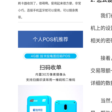
这是我用过最好的POS机没有之一，单笔
50000。
我们在使
机上的设
张小姐
山东青岛
个人POS机推荐
相关的密
蛮好的机子，实用，费率0.6 还可以 就是商户
好，但是可以接受。售后服务好整体比较满意。
接着，系
交易限额
周先生
江苏南京
详细的数
POS机收到之后使用了几次再来评价的，果然大
品牌值得信赖，到账快，费率也不高，强大！
当然，假