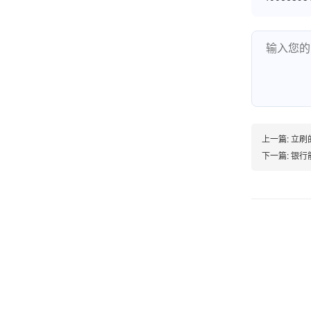
熊先生
辽宁沈阳
打电话问了，拉卡拉电签4G机器确实是拉卡拉公
司直营的。
郑女士
浙江杭州
上一篇:
立刷
朋友推荐的，很好用，很安全，到账速度也很
下一篇:
银行
快，机器很正规，值得推荐，客服讲解很仔细，
很满意！
严先生
广西南宁
下单要了两个，用了一个，这个还没用，到账很
快很稳定，大家可以放心使用！