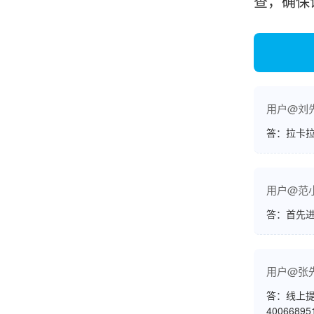
查，确保
账的！商户也好，我会推荐好友使用的！
邱小姐
江苏南京
用户@刘
很诚信，我会推荐朋友来。
答：拉卡拉
用户@范
杨小姐
广西南宁
答：首先
很满意，按步骤注册刷卡了，果然秒到帐，真的
很实用很方便.质量非常好，到账速度很快，特别
用户@张
方便。
答：线上提
4006689