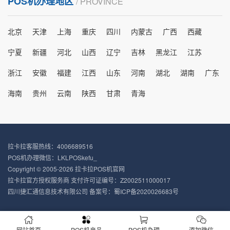
POS机办理地区
/ PROVINCE
北京
天津
上海
重庆
四川
内蒙古
广西
西藏
宁夏
新疆
河北
山西
辽宁
吉林
黑龙江
江苏
浙江
安徽
福建
江西
山东
河南
湖北
湖南
广东
海南
贵州
云南
陕西
甘肃
青海
拉卡拉客服热线：4006689516
POS机办理微信：LKLPOSkefu_
Copyright © 2005-2026 拉卡拉POS机官网
拉卡拉官方授权服务商 支付许可证编号：Z2002511000017
四川捷汇通信息技术有限公司 备案号：
蜀ICP备2020026683号
网站首页
POS机产品
POS机办理
添加微信