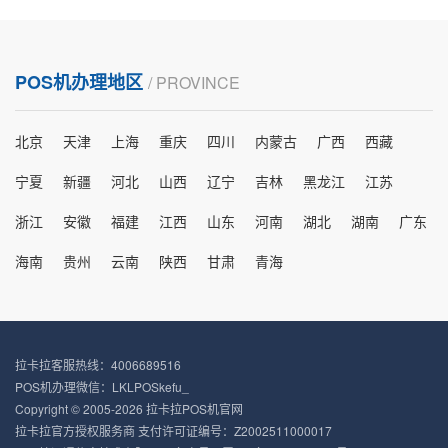
POS机办理地区
/ PROVINCE
北京
天津
上海
重庆
四川
内蒙古
广西
西藏
宁夏
新疆
河北
山西
辽宁
吉林
黑龙江
江苏
浙江
安徽
福建
江西
山东
河南
湖北
湖南
广东
海南
贵州
云南
陕西
甘肃
青海
拉卡拉客服热线：4006689516
POS机办理微信：LKLPOSkefu_
Copyright © 2005-2026 拉卡拉POS机官网
拉卡拉官方授权服务商 支付许可证编号：Z2002511000017