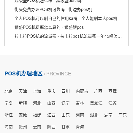
超级盛POS机怎么样 - 超级盛posapp
街头免费办理POS机可靠吗 - 街边办pos机
个人POS机可以刷自己的信用ka吗 - 个人能刷本人pos机
银盛POS机费率怎么算的 - 银盛银pos
拉卡拉POS机的流量费 - 拉卡拉pos机流量费一年45吗怎么收费
POS机办理地区
/ PROVINCE
北京
天津
上海
重庆
四川
内蒙古
广西
西藏
宁夏
新疆
河北
山西
辽宁
吉林
黑龙江
江苏
浙江
安徽
福建
江西
山东
河南
湖北
湖南
广东
海南
贵州
云南
陕西
甘肃
青海