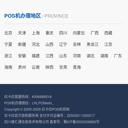
POS机办理地区
/ PROVINCE
北京
天津
上海
重庆
四川
内蒙古
广西
西藏
宁夏
新疆
河北
山西
辽宁
吉林
黑龙江
江苏
浙江
安徽
福建
江西
山东
河南
湖北
湖南
广东
海南
贵州
云南
陕西
甘肃
青海
拉卡拉客服热线：4006689516
POS机办理微信：LKLPOSkefu_
Copyright © 2005-2026 拉卡拉POS机官网
拉卡拉官方授权服务商 支付许可证编号：Z2002511000017
四川捷汇通信息技术有限公司 备案号：
蜀ICP备2020026683号