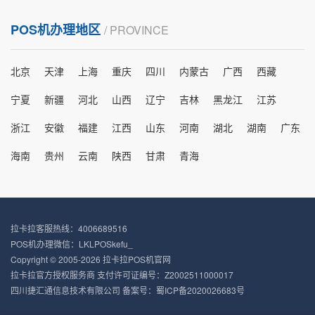
POS机办理地区
/ PROVINCE
北京
天津
上海
重庆
四川
内蒙古
广西
西藏
宁夏
新疆
河北
山西
辽宁
吉林
黑龙江
江苏
浙江
安徽
福建
江西
山东
河南
湖北
湖南
广东
海南
贵州
云南
陕西
甘肃
青海
拉卡拉客服热线：4006689516
POS机办理微信：LKLPOSkefu_
Copyright © 2005-2026 拉卡拉POS机官网
拉卡拉官方授权服务商 支付许可证编号：Z2002511000017
四川捷汇通信息技术有限公司 备案号：
蜀ICP备2020026683号