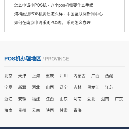
怎么申请小POS机 - 办小pos机需要什么手续
海科融通POS机资质怎么样 - 中国互联网新闻中心
如何在南京申请乐刷POS机 - 乐刷怎么办理
POS机办理地区
/ PROVINCE
北京
天津
上海
重庆
四川
内蒙古
广西
西藏
宁夏
新疆
河北
山西
辽宁
吉林
黑龙江
江苏
浙江
安徽
福建
江西
山东
河南
湖北
湖南
广东
海南
贵州
云南
陕西
甘肃
青海