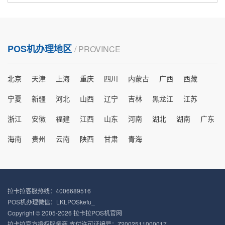
POS机办理地区
/ PROVINCE
北京
天津
上海
重庆
四川
内蒙古
广西
西藏
宁夏
新疆
河北
山西
辽宁
吉林
黑龙江
江苏
浙江
安徽
福建
江西
山东
河南
湖北
湖南
广东
海南
贵州
云南
陕西
甘肃
青海
拉卡拉客服热线：4006689516
POS机办理微信：LKLPOSkefu_
Copyright © 2005-2026 拉卡拉POS机官网
拉卡拉官方授权服务商 支付许可证编号：Z2002511000017